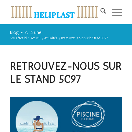
Blog - A la une
Vous êtes ici :
Accueil
/
Actualités
/
Retrouvez-nous sur le Stand 5C97
RETROUVEZ-NOUS SUR
LE STAND 5C97