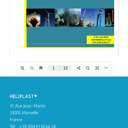
HELIPLAST®
31 ,Rue Jean-Martin
13005 Marseille
France
Tél. : +33 (0)4.91.92.66.34