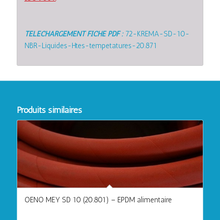
TELECHARGEMENT FICHE PDF :
72-KREMA-SD-10-
NBR-Liquides-Htes-tempetatures-20.871
Produits similaires
OENO MEY SD 10 (20.801) – EPDM alimentaire