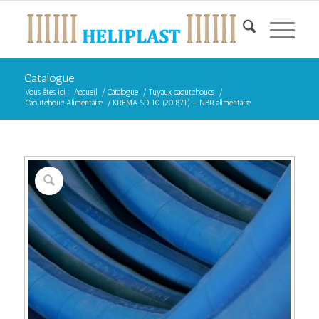
Catalogue
Vous êtes ici :
Accueil
/
Catalogue
/
Tuyaux caoutchoucs
/
Caoutchouc Alimentaire
/
KREMA SD 10 (20.871) – NBR alimentaire