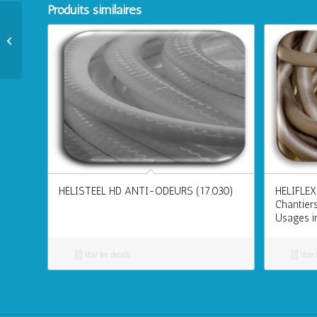
Produits similaires
SUPER HELIFLEX
(12.834) – Chantiers,
Travaux publics PVC
Nitrile Basses...
HELISTEEL HD ANTI-ODEURS (17.030)
HELIFLEX
Chantiers
Usages in
Voir les détails
Voir l