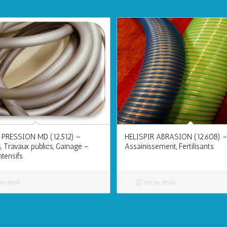
 PRESSION MD (12.512) –
HELISPIR ABRASION (12.608) –
, Travaux publics, Gainage –
Assainissement, Fertilisants
tensifs
es détails
Voir les détails