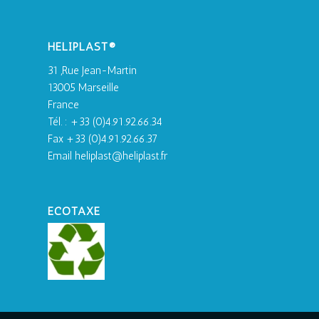
HELIPLAST®
31 ,Rue Jean-Martin
13005 Marseille
France
Tél. : +33 (0)4.91.92.66.34
Fax +33 (0)4.91.92.66.37
Email heliplast@heliplast.fr
ECOTAXE