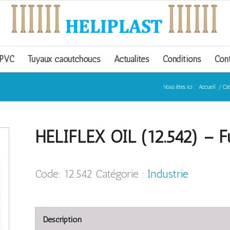
 PVC
Tuyaux caoutchoucs
Actualités
Conditions
Con
Vous êtes ici :
Accueil
/
Cat
HELIFLEX OIL (12.542) – F
Code:
12.542
Catégorie :
Industrie
Description