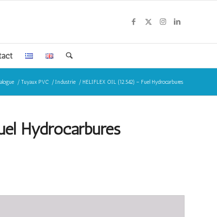
tact
alogue
/
Tuyaux PVC
/
Industrie
/
HELIFLEX OIL (12.542) – Fuel Hydrocarbures
uel Hydrocarbures