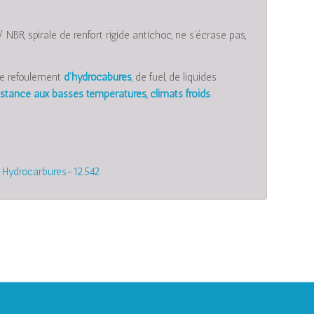
/ NBR, spirale de renfort rigide antichoc, ne s’écrase pas,
t le refoulement
d’hydrocabures
, de fuel, de liquides
istance aux basses températures, climats froids
.
Hydrocarbures-12.542