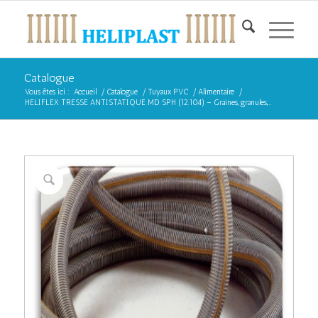
Catalogue
Vous êtes ici :
Accueil
/
Catalogue
/
Tuyaux PVC
/
Alimentaire
/
HELIFLEX TRESSE ANTISTATIQUE MD SPH (12.104) – Graines, granules,...