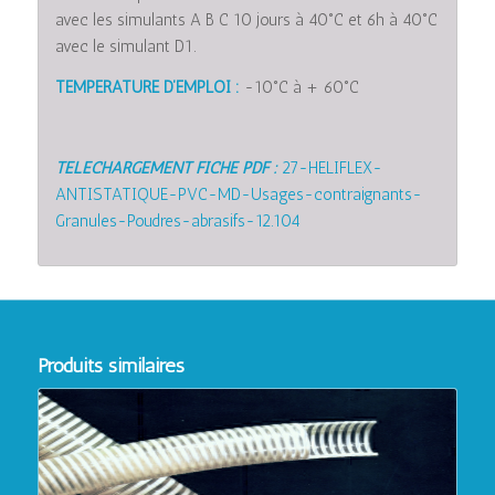
avec les simulants A B C 10 jours à 40°C et 6h à 40°C
avec le simulant D1.
TEMPERATURE D’EMPLOI :
-10°C à + 60°C
TELECHARGEMENT FICHE PDF :
27-HELIFLEX-
ANTISTATIQUE-PVC-MD-Usages-contraignants-
Granules-Poudres-abrasifs-12.104
Produits similaires